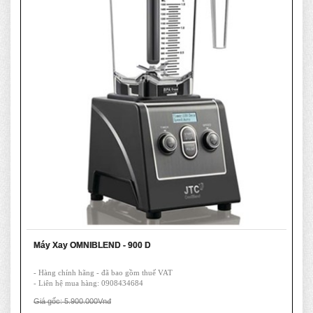
Máy Xay OMNIBLEND - 900 D
- Hàng chính hãng - đã bao gồm thuế VAT
- Liên hệ mua hàng: 0908434684
Giá gốc: 5.900.000Vnđ