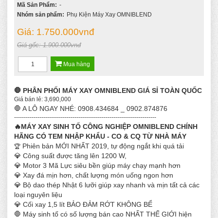
Mã Sản Phẩm:
-
Nhóm sản phẩm:
Phụ Kiện Máy Xay OMNIBLEND
Giá:
1.750.000vnđ
Giá gốc:
1.900.000vnđ
Mua hàng
🛑 PHÂN PHỐI MÁY XAY OMNIBLEND GIÁ SỈ TOÀN QUỐC
Giá bán lẻ: 3,690,000
🛑 A LÔ NGAY NHÉ: 0908.434684 _ 0902.874876
-------------------------------------------------------------------------
🔥MÁY XAY SINH TỐ CÔNG NGHIỆP OMNIBLEND CHÍNH
HÃNG CÓ TEM NHẬP KHẨU - CO & CQ TỪ NHÀ MÁY
Phiên bản MỚI NHẤT 2019, tự động ngắt khi quá tải
🏆
💎 Công suất được tăng lên 1200 W,
💎 Motor 3 Mã Lực siêu bền giúp máy chạy mạnh hơn
💎 Xay đá mịn hơn, chất lượng món uống ngon hơn
💎 Bộ dao thép Nhật 6 lưỡi giúp xay nhanh và mịn tất cả các
loại nguyên liệu
💎 Cối xay 1,5 lít BẢO ĐẢM RỚT KHÔNG BỂ
🛑 Máy sinh tố có số lượng bán cao NHẤT THẾ GIỚI hiện