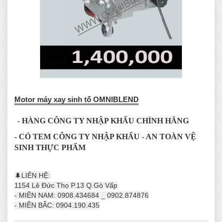
Motor máy xay sinh tố OMNIBLEND
- HÀNG CÔNG TY NHẬP KHẨU CHÍNH HÃNG
- CÓ TEM CÔNG TY NHẬP KHẨU - AN TOÀN VỆ
SINH THỰC PHẨM
🌲LIÊN HỆ:
1154 Lê Đức Thọ P.13 Q.Gò Vấp
- MIỀN NAM: 0908.434684 _ 0902.874876
- MIỀN BẮC: 0904.190.435