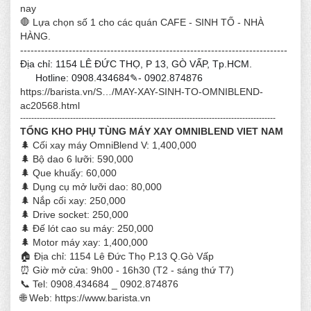
nay
🛑 Lựa chọn số 1 cho các quán CAFE - SINH TỐ - NHÀ
HÀNG.
-----------------------------------------------------------------------------
Địa chỉ: 1154 LÊ ĐỨC THỌ, P 13, GÒ VẤP, Tp.HCM.
Hotline: 0908.434684✎- 0902.874876
☎
https://barista.vn/S…/MAY-XAY-SINH-TO-OMNIBLEND-
ac20568.html
--------------------------------------------------------------------------------------------
TỔNG KHO PHỤ TÙNG MÁY XAY OMNIBLEND VIET NAM
🌲 Cối xay máy OmniBlend V: 1,400,000
🌲 Bộ dao 6 lưỡi: 590,000
🌲 Que khuấy: 60,000
🌲 Dụng cụ mở lưỡi dao: 80,000
🌲 Nắp cối xay: 250,000
🌲 Drive socket: 250,000
🌲 Đế lót cao su máy: 250,000
🌲 Motor máy xay: 1,400,000
🏠 Địa chỉ: 1154 Lê Đức Thọ P.13 Q.Gò Vấp
⏰ Giờ mở cửa: 9h00 - 16h30 (T2 - sáng thứ T7)
📞 Tel: 0908.434684 _ 0902.874876
🌐 Web: https://www.barista.vn