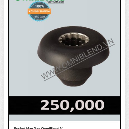
Socket Máy Xay OmniBlend V